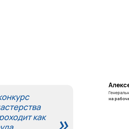
Алекс
Генеральн
конкурс
на рабоч
астерства
»
роходит как
уда.